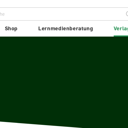
ion
Shop
Lernmedienberatung
Verla