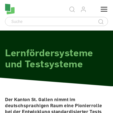
Accesskey Navigation
Direkt
Menu
zum
Direkt
Seitenanfang
zur
Direkt
Hauptnavigation
zum
Direkt
Hauptinhalt
zum
Direkt
Footer
zur
Suche
Lernfördersysteme
und Testsysteme
Der Kanton St. Gallen nimmt im
deutschsprachigen Raum eine Pionierrolle
bei der Entwicklung standardisierter Tests