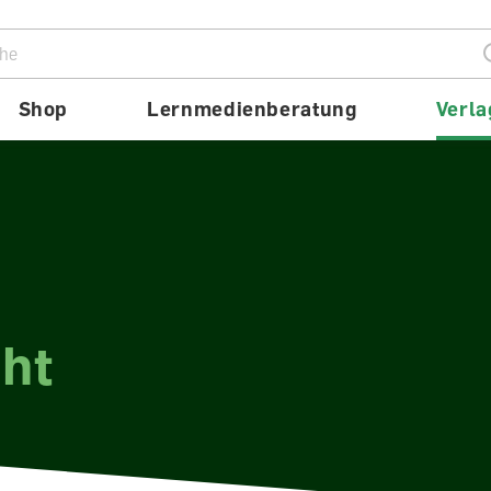
ion
Shop
Lernmedienberatung
Verla
äht