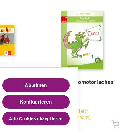
Dinoheft Grafomotorisches
Ablehnen
material
Fördern
Arbeitsheft
Konfigurieren
wird für Sie bestellt
(kein Rückgaberecht)
Alle Cookies akzeptieren
CHF 15.00