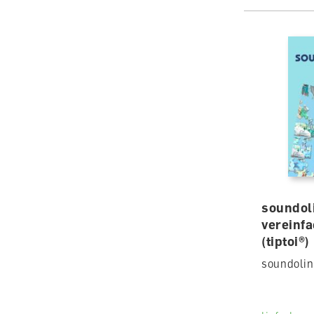
soundol
vereinf
(tiptoi®)
soundolin