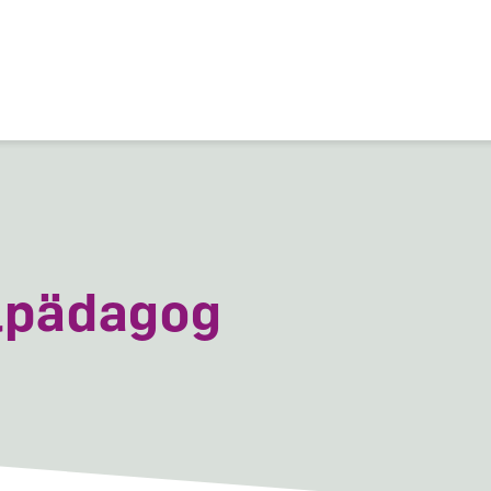
ion
lpädagog