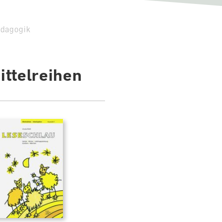
ädagogik
ttelreihen