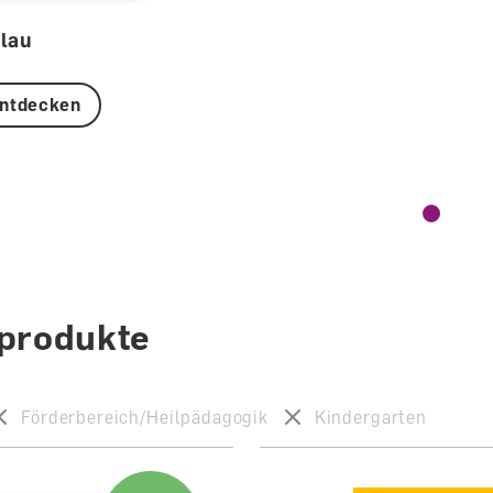
lau
entdecken
lprodukte
Förderbereich/Heilpädagogik
Kindergarten