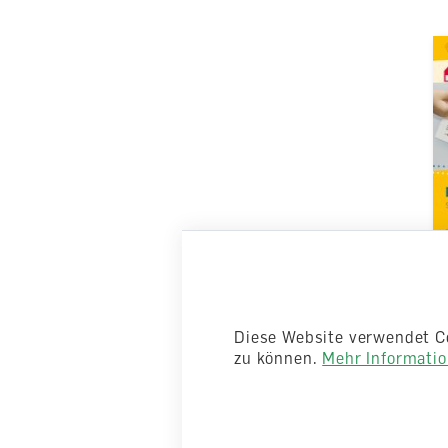
Das Zah
Frühför
Frühför
Diese Website verwendet C
zu können.
Mehr Information
Arbeitshe
lieferbar
CHF 16.5