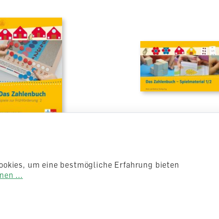
lenbuch zur
Das Zahlenbuch zur
derung Spiele zur
Frühförderung Spiel
derung 2
1/2
ookies, um eine bestmögliche Erfahrung bieten
en ...
ft
Diverses
lieferbar
0
CHF 35.00