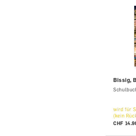
Bissig,
Schulbuc
wird für S
(kein Rüc
CHF 14.9