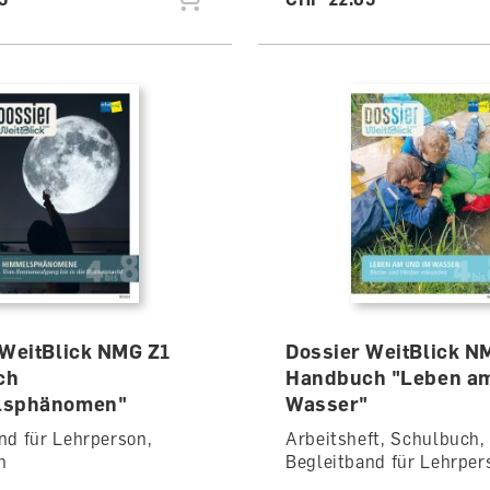
 WeitBlick NMG Z1
Dossier WeitBlick N
ch
Handbuch "Leben am
lsphänomen"
Wasser"
nd für Lehrperson,
Arbeitsheft, Schulbuch,
h
Begleitband für Lehrper