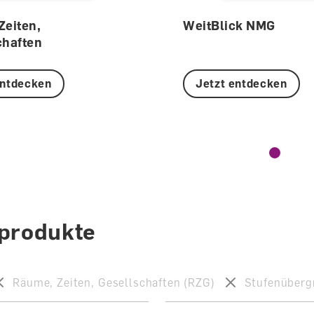
Zeiten,
WeitBlick NMG
chaften
entdecken
Jetzt entdecken
lprodukte
Räume, Zeiten, Gesellschaften (RZG)
Stufenüberg