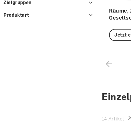
Zielgruppen
Räume, 
Produktart
Gesells
Jetzt 
Einze
14 Artikel