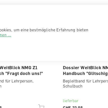
ookies, um eine bestmögliche Erfahrung bieten
en ...
 WeitBlick NMG Z1
Dossier WeitBlick N
h "Fragt doch uns!"
Handbuch "Glitschig 
nd für Lehrperson,
Begleitband für Lehrper
h
Schulbuch
lieferbar
5
CHF 22.05