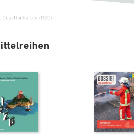
, Gesellschaften (RZG)
ttelreihen