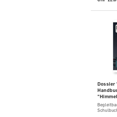
Dossier
Handbu
"Himme
Begleitba
Schulbuc