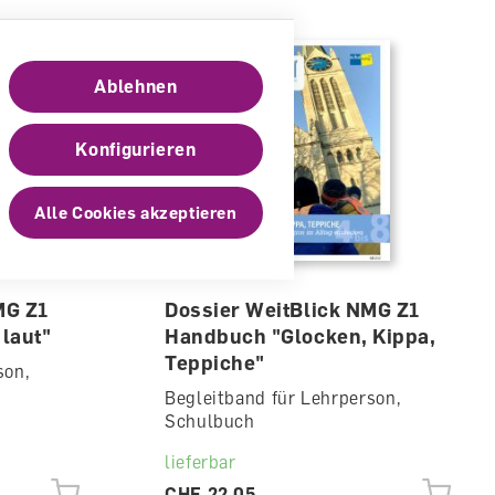
Ablehnen
Konfigurieren
Alle Cookies akzeptieren
MG Z1
Dossier WeitBlick NMG Z1
laut"
Handbuch "Glocken, Kippa,
Teppiche"
son,
Begleitband für Lehrperson,
Schulbuch
lieferbar
CHF 22.05