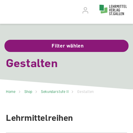
Accesskey Navigation
Direkt
zum
Direkt
Seitenanfang
zur
Direkt
Hauptnavigation
zum
Direkt
Hauptinhalt
zum
Direkt
Footer
zur
Suche
Filter wählen
Gestalten
Home
Shop
Sekundarstufe II
Gestalten
Lehrmittelreihen