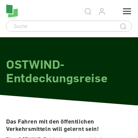
Accesskey Navigation
Direkt
Menu
zum
Direkt
Seitenanfang
zur
Direkt
Hauptnavigation
zum
Direkt
Hauptinhalt
zum
Direkt
Footer
zur
Suche
OSTWIND-
Entdeckungsreise
Das Fahren mit den öffentlichen
Verkehrsmitteln will gelernt sein!