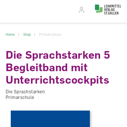
Accesskey Navigation
Direkt
zum
Direkt
Seitenanfang
zur
Direkt
Hauptnavigation
zum
Direkt
Hauptinhalt
zum
Direkt
Footer
zur
Home
Shop
Primarschule
Suche
Die Sprachstarken 5
Begleitband mit
Unterrichtscockpits
Die Sprachstarken
Primarschule