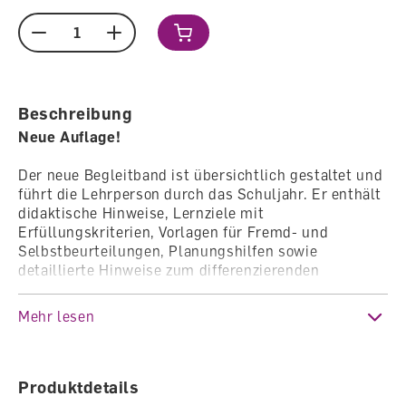
Menge
Beschreibung
Neue Auflage!
Der neue Begleitband ist übersichtlich gestaltet und
führt die Lehrperson durch das Schuljahr. Er enthält
didaktische Hinweise, Lernziele mit
Erfüllungskriterien, Vorlagen für Fremd- und
Selbstbeurteilungen, Planungshilfen sowie
detaillierte Hinweise zum differenzierenden
Unterricht.
Zu jeder Doppelseite des Sprachbuchs gibt es ein
Mehr lesen
Unterrichts-Cockpit. Darin sind alle Informationen
kompakt zusammengefasst und die Lehrperson sieht
auf einen Blick, welche Materialien für die
Lerneinheit zur Verfügung stehen.
Produktdetails
Über unsere Lernplattform können Lehrpersonen auf