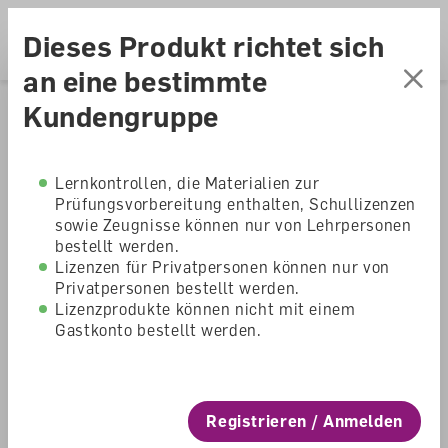
Accesskey Navigation
Direkt
zum
Direkt
Dieses Produkt richtet sich
Seitenanfang
zur
Direkt
Hauptnavigation
zum
Direkt
an eine bestimmte
Hauptinhalt
zum
Direkt
Kundengruppe
Footer
zur
Home
Shop
Primarschule
Suche
dis donc! 5/6
Lernkontrollen, die Materialien zur
Prüfungsvorbereitung enthalten, Schullizenzen
Lernplattform für
sowie Zeugnisse können nur von Lehrpersonen
bestellt werden.
Einzelpersonen
Lizenzen für Privatpersonen können nur von
Privatpersonen bestellt werden.
Lizenzprodukte können nicht mit einem
dis donc!
Gastkonto bestellt werden.
Primarschule
Registrieren / Anmelden