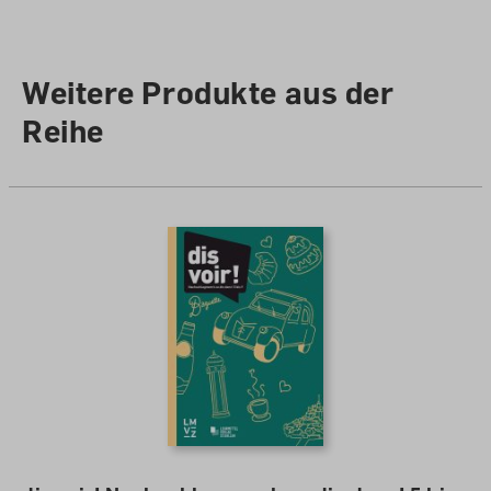
Sprache
Französisch
Lizenzdauer
1 Jahr
Weitere Produkte aus der
Autoren /
Reihe
Illustratoren
Autorenteam