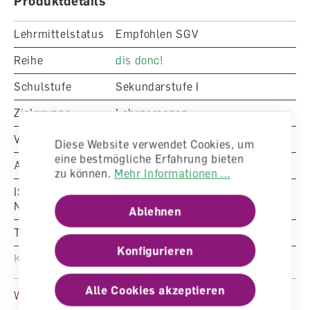
Produktdetails
Lehrmittelstatus
Empfohlen SGV
Reihe
dis donc!
Schulstufe
Sekundarstufe I
Zielgruppe
Lehrpersonen
Verlag
LMV St.Gallen, LMV Zürich
Diese Website verwendet Cookies, um
eine bestmögliche Erfahrung bieten
Artikelnummer
9530100
zu können.
Mehr Informationen ...
ISBN/EAN-
Nummer
978-3-03713-871-7
Ablehnen
Typ
Begleitband für Lehrperson
Konfigurieren
Klasse
9. Klasse
Fachbereich
Französisch
Alle Cookies akzeptieren
Weitere Produktinformationen