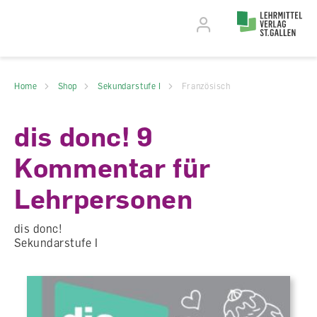
Accesskey Navigation
Direkt
zum
Direkt
Seitenanfang
zur
Direkt
Hauptnavigation
zum
Direkt
Hauptinhalt
zum
Direkt
Footer
zur
Home
Shop
Sekundarstufe I
Französisch
Suche
dis donc! 9
Kommentar für
Lehrpersonen
dis donc!
Sekundarstufe I