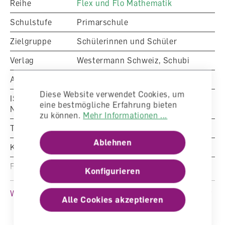
Reihe
Flex und Flo Mathematik
Platz für individuelle Kommentare und Hinweise
inklusive Verweise auf passende
Schulstufe
Primarschule
Fördermassnahmen in den Förder-
Kopiervorlagen
Zielgruppe
Schülerinnen und Schüler
mit Selbsteinschätzung für die Kinder über
Smileys
Verlag
Westermann Schweiz, Schubi
Artikelnummer
4171008
Diese Website verwendet Cookies, um
ISBN/EAN-
eine bestmögliche Erfahrung bieten
Nummer
978-3-0359-0472-7
zu können.
Mehr Informationen ...
Typ
Arbeitsheft
Ablehnen
Klasse
4. Klasse
Fachbereich
Mathematik
Konfigurieren
Auflage
1. Auflage 2024
Weitere Produktinformationen
Alle Cookies akzeptieren
Sprache
Deutsch
Anzahl Seiten
60