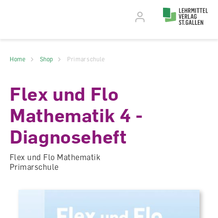
Accesskey Navigation
Direkt
zum
Direkt
Seitenanfang
zur
Direkt
Hauptnavigation
zum
Direkt
Hauptinhalt
zum
Direkt
Footer
zur
Home
Shop
Primarschule
Suche
Flex und Flo
Mathematik 4 -
Diagnoseheft
Flex und Flo Mathematik
Primarschule