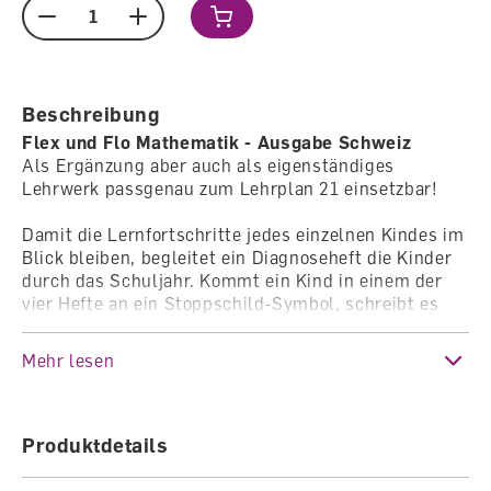
Menge
Beschreibung
Flex und Flo Mathematik - Ausgabe Schweiz
Als Ergänzung aber auch als eigenständiges
Lehrwerk passgenau zum Lehrplan 21 einsetzbar!
Damit die Lernfortschritte jedes einzelnen Kindes im
Blick bleiben, begleitet ein Diagnoseheft die Kinder
durch das Schuljahr. Kommt ein Kind in einem der
vier Hefte an ein Stoppschild-Symbol, schreibt es
eine lernbegleitende Diagnose. Sie gibt Auskunft
über den individuellen Lernstand und weist ggf. auf
Mehr lesen
Förderbedarf hin.
aussagekräftige Feststellung des Lernstands
Produktdetails
detaillierte Kompetenzbeschreibungen
Einschätzung anhand einer dreistufigen Skala