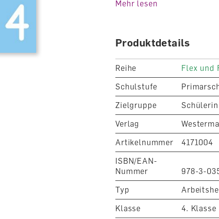
Mehr lesen
Unterricht teilnehmen. So 
Lernen wird unterstützt.
Für Überflieger gibt es he
Produktdetails
«Entdecken und Knobeln» 
sich in den Themenheften 
Reihe
Flex und 
auseinandersetzen.
Schulstufe
Primarsc
Zielgruppe
Schülerin
Verlag
Westerma
Artikelnummer
4171004
ISBN/EAN-
Nummer
978-3-03
Typ
Arbeitshe
Klasse
4. Klasse