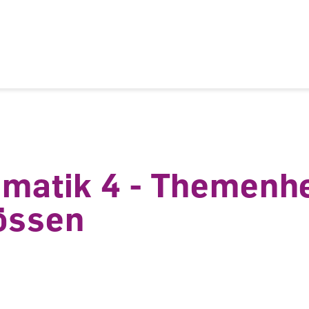
ion
ematik 4 - Themenhe
össen