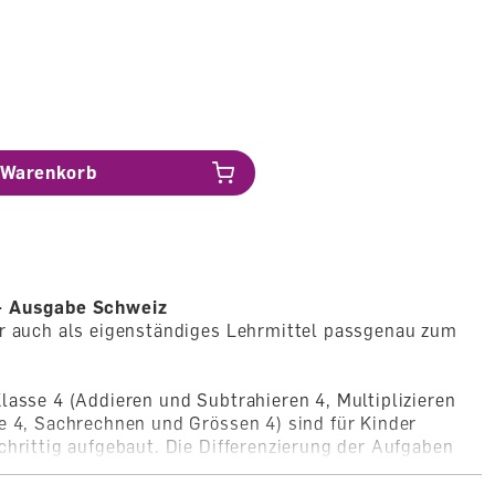
Warenkorb
 - Ausgabe Schweiz
er auch als eigenständiges Lehrmittel passgenau zum
lasse 4 (Addieren und Subtrahieren 4, Multiplizieren
e 4, Sachrechnen und Grössen 4) sind für Kinder
chrittig aufgebaut. Die Differenzierung der Aufgaben
t es möglich, dass alle Kinder gleichermassen - egal
er - aktiv und in ihrem eigenen Lerntempo am