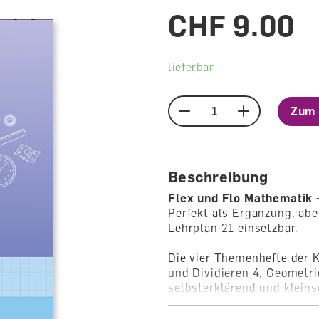
CHF 9.00
lieferbar
Zum 
Menge
Beschreibung
Flex und Flo Mathematik
Perfekt als Ergänzung, ab
Lehrplan 21 einsetzbar.
Die vier Themenhefte der K
und Dividieren 4, Geometri
selbsterklärend und kleins
auf drei Niveaustufen mach
ob lernstark oder schwäch