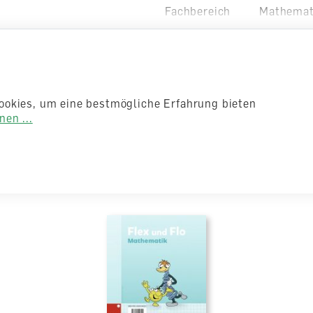
Fachbereich
Mathemat
Auflage
1. Auflag
Weitere Produktinformatio
Sprache
Deutsch
Anzahl Seiten
60
ookies, um eine bestmögliche Erfahrung bieten
Einband
Geheftet
en ...
eihe