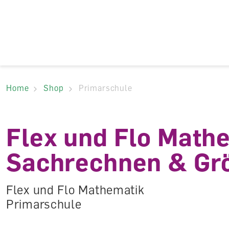
Accesskey Navigat
Direkt
zum
Direkt
Seitenanfang
zur
Direkt
Hauptnavigation
zum
Direkt
Hauptinhalt
zum
Direkt
Footer
zur
Home
Shop
Primarschule
Suche
Flex und Flo Math
Sachrechnen & Gr
Flex und Flo Mathematik
Primarschule