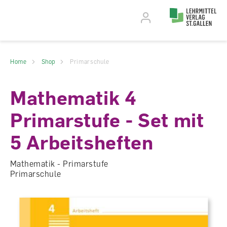
Accesskey Navigation
Direkt
zum
Direkt
Seitenanfang
zur
Direkt
Hauptnavigation
zum
Direkt
Hauptinhalt
zum
Direkt
Footer
zur
Home
Shop
Primarschule
Suche
Mathematik 4
Primarstufe - Set mit
5 Arbeitsheften
Mathematik - Primarstufe
Primarschule