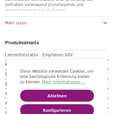
enthalten vorwiegend grundlegende und
fertigkeitsorientierte Aufgaben.
Dieser Artikel enthält 5 Arbeitshefte zu den
Mehr lesen
folgenden Themen:
Zahlen und Ziffern
Produktdetails
Addition und Subtraktion
Multiplikation und Division
Lehrmittelstatus
Empfohlen SGV
Grössen und Daten
Geometrie
Reihe
Mathematik - Primarstufe
Diese Website verwendet Cookies, um
Schulstufe
Primarschule
Die Lösungen zu den Arbeitsheften finden Sie im
eine bestmögliche Erfahrung bieten
Lehrwerkteil Lösungen.
zu können.
Mehr Informationen ...
Zielgruppe
Schülerinnen und Schüler
Verlag
LMV Zürich
Ablehnen
Artikelnummer
4132100
Konfigurieren
ISBN/EAN-