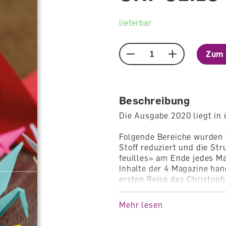
lieferbar
Zum 
Menge
Beschreibung
Die Ausgabe 2020 liegt in 
Folgende Bereiche wurden 
Stoff reduziert und die Str
feuilles» am Ende jedes Ma
Inhalte der 4 Magazine han
ersten Reise des Christop
Streich zu verfassen und e
Beiträge zum Thema «Frage
Mehr lesen
zu spielen.