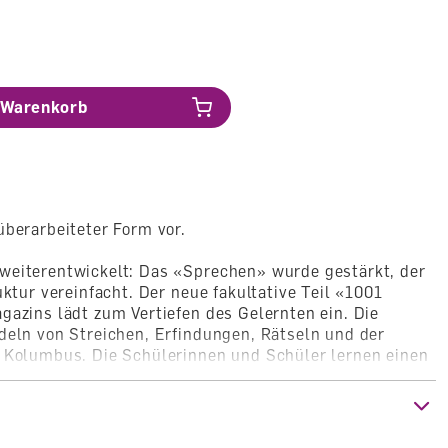
Warenkorb
überarbeiteter Form vor.
weiterentwickelt: Das «Sprechen» wurde gestärkt, der
uktur vereinfacht. Der neue fakultative Teil «1001
gazins lädt zum Vertiefen des Gelernten ein. Die
deln von Streichen, Erfindungen, Rätseln und der
h Kolumbus. Die Schülerinnen und Schüler lernen einen
in Hörspiel daraus zu machen, ein Quiz herzustellen,
n» zu kreieren und eine Rolle in einem Theaterstück