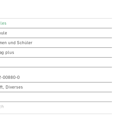
iv und erscheint ausschliesslich digital.
rten; Revue (Übersichtsheft), 68 Seiten, A4, farbig
lles
hule
nen und Schüler
ag plus
2-00880-0
ft, Diverses
ch