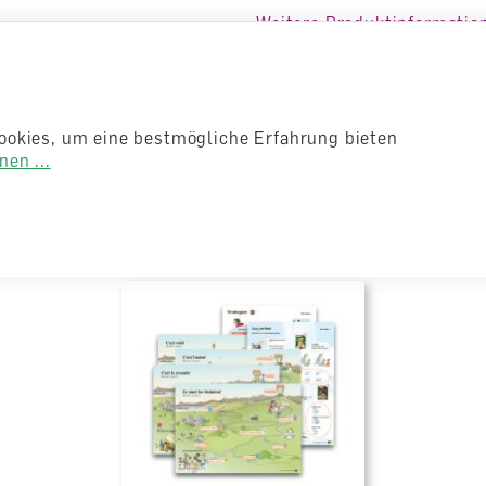
Auflage
5. unver.
Weitere Produktinformatio
Sprache
Französis
Autoren /
Illustratoren
Autorent
ookies, um eine bestmögliche Erfahrung bieten
Anzahl Seiten
286
en ...
eihe
Einband
Geheftet