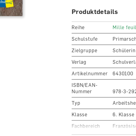
Das 4. Magazin ist fakultat
Fichier mit leeren Karteika
Produktdetails
illustriert, geheftet
Reihe
Mille feui
Schulstufe
Primarsc
Zielgruppe
Schülerin
Verlag
Schulverl
Artikelnummer
6430100
ISBN/EAN-
Nummer
978-3-29
Typ
Arbeitshe
Klasse
6. Klasse
Fachbereich
Französis