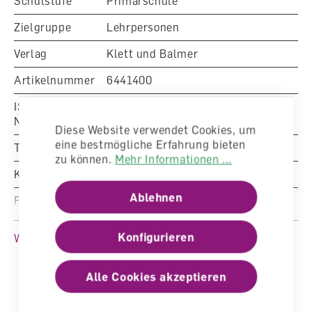
Schulstufe
Primarschule
Zielgruppe
Lehrpersonen
Verlag
Klett und Balmer
Artikelnummer
6441400
ISBN/EAN-
Nummer
978-3-264-84926-4
Diese Website verwendet Cookies, um
eine bestmögliche Erfahrung bieten
Typ
Poster
zu können.
Mehr Informationen ...
Klasse
6. Klasse
Ablehnen
Fachbereich
Englisch
Auflage
2026
Konfigurieren
Weitere Produktinformationen
Sprache
Englisch
Alle Cookies akzeptieren