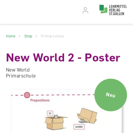
Accesskey Navigation
Direkt
zum
Direkt
Seitenanfang
zur
Direkt
Hauptnavigation
zum
Direkt
Hauptinhalt
zum
Direkt
Footer
zur
Home
Shop
Primarschule
Suche
New World 2 - Poster
New World
Primarschule
Neu