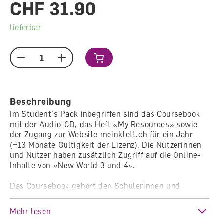
CHF 31.90
lieferbar
Menge
Beschreibung
Im Student’s Pack inbegriffen sind das Coursebook
mit der Audio-CD, das Heft «My Resources» sowie
der Zugang zur Website meinklett.ch für ein Jahr
(=13 Monate Gültigkeit der Lizenz). Die Nutzerinnen
und Nutzer haben zusätzlich Zugriff auf die Online-
Inhalte von «New World 3 und 4».
Das Coursebook gehört den Schülerinnen und
Schülern. Sie schreiben hinein, markieren Texte und
machen Notizen. Um den unterschiedlichen Niveaus
Mehr lesen
gerecht zu werden, gibt es eine Ausgabe für