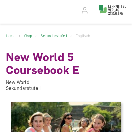
Accesskey Navigation
Direkt
zum
Direkt
Seitenanfang
zur
Direkt
Hauptnavigation
zum
Direkt
Hauptinhalt
zum
Direkt
Footer
zur
Home
Shop
Sekundarstufe I
Englisch
Suche
New World 5
Coursebook E
New World
Sekundarstufe I