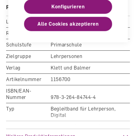
Konfigurieren
Produktdetails
Schulbuch mit Lösungen 1–6
Arbeitsheft mit Lösungen 1–6
Lehrmittelstatus
Empfohlen SGV
Alle Cookies akzeptieren
Blitzrechnen 1–4
Rechentraining und Kopfgeometrie 5+6
Reihe
Schweizer Zahlenbuch
Schulstufe
Primarschule
Zielgruppe
Lehrpersonen
Verlag
Klett und Balmer
Artikelnummer
1156700
ISBN/EAN-
Nummer
978-3-264-84744-4
Typ
Begleitband für Lehrperson,
Digital
Klasse
1. Klasse, 2. Klasse, 3. Klasse, 4.
Klasse, 5. Klasse, 6. Klasse