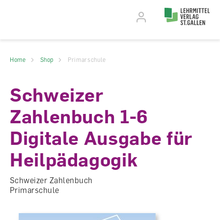
Accesskey Navigation
Direkt
zum
Direkt
Seitenanfang
zur
Direkt
Hauptnavigation
zum
Direkt
Hauptinhalt
zum
Direkt
Footer
zur
Home
Shop
Primarschule
Suche
Schweizer
Zahlenbuch 1-6
Digitale Ausgabe für
Heilpädagogik
Schweizer Zahlenbuch
Primarschule