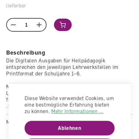
lieferbar
Menge
Beschreibung
Die Digitalen Ausgaben für Heilpädagogik
entsprechen den jeweiligen Lehrwerksteilen im
Printformat der Schuljahre 1–6.
Mit einem Nutzer-Schlüssel werden 18
Lehrwerksteile in Ihrem Konto auf meinklett.ch
Diese Website verwendet Cookies, um
freigeschaltet. Die Lizenz hat eine Laufzeit von 10
eine bestmögliche Erfahrung bieten
Jahren.
zu können.
Mehr Informationen ...
Mehr lesen
Ablehnen
Sie erhalten in diesem Paket die Digitale Ausgabe für
Heilpädagogik folgender Lehrwerksteile: