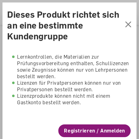
Accesskey Navigation
Direkt
zum
Direkt
Dieses Produkt richtet sich
Seitenanfang
zur
Direkt
Hauptnavigation
zum
Direkt
an eine bestimmte
Hauptinhalt
zum
Direkt
Kundengruppe
Footer
zur
Home
Shop
Primarschule
Suche
Schweizer
Lernkontrollen, die Materialien zur
Prüfungsvorbereitung enthalten, Schullizenzen
Zahlenbuch 1 DAL
sowie Zeugnisse können nur von Lehrpersonen
bestellt werden.
Schulbuch &
Lizenzen für Privatpersonen können nur von
Privatpersonen bestellt werden.
Lizenzprodukte können nicht mit einem
Arbeitsheft mit
Gastkonto bestellt werden.
Lösungen
Schweizer Zahlenbuch
Registrieren / Anmelden
Primarschule